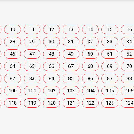
10
11
12
13
14
15
16
28
29
30
31
32
33
34
46
47
48
49
50
51
52
64
65
66
67
68
69
70
82
83
84
85
86
87
88
100
101
102
103
104
105
106
118
119
120
121
122
123
124