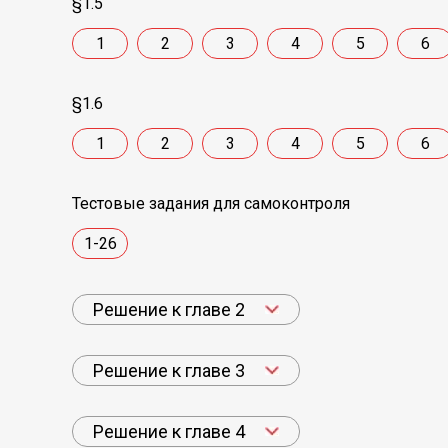
§1.5
1
2
3
4
5
6
§1.6
1
2
3
4
5
6
Тестовые задания для самоконтроля
1-26
Решение к главе 2
Решение к главе 3
Решение к главе 4