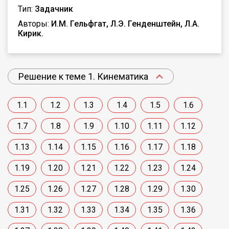
Тип:
Задачник
Авторы:
И.М. Гельфгат, Л.Э. Генденштейн, Л.А.
Кирик.
Решение к теме 1. Кинематика
1.1
1.2
1.3
1.4
1.5
1.6
1.7
1.8
1.9
1.10
1.11
1.12
1.13
1.14
1.15
1.16
1.17
1.18
1.19
1.20
1.21
1.22
1.23
1.24
1.25
1.26
1.27
1.28
1.29
1.30
1.31
1.32
1.33
1.34
1.35
1.36