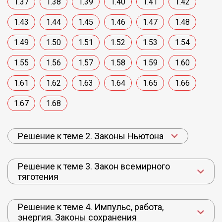
1.37
1.38
1.39
1.40
1.41
1.42
1.43
1.44
1.45
1.46
1.47
1.48
1.49
1.50
1.51
1.52
1.53
1.54
1.55
1.56
1.57
1.58
1.59
1.60
1.61
1.62
1.63
1.64
1.65
1.66
1.67
1.68
Решение к теме 2. Законы Ньютона
Решение к теме 3. Закон всемирного
тяготения
Решение к теме 4. Импульс, работа,
энергия. Законы сохранения