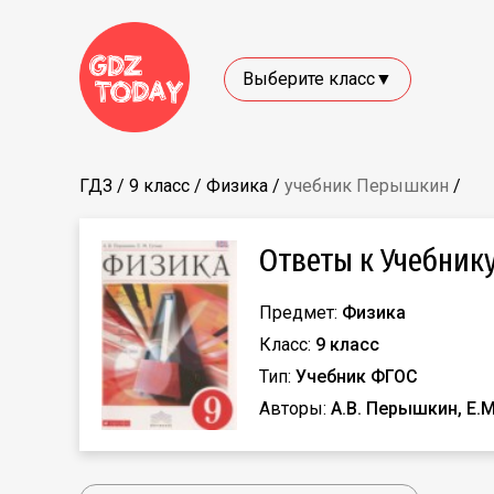
Выберите класс▼
ГДЗ
/
9 класс
/
Физика
/
учебник Перышкин
/
Ответы к Учебнику
Предмет:
Физика
Класс:
9 класс
Тип:
Учебник ФГОС
Авторы:
А.В. Перышкин, Е.М