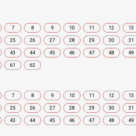
7
8
9
10
11
12
13
25
26
27
28
29
30
31
43
44
45
46
47
48
49
61
62
7
8
9
10
11
12
13
25
26
27
28
29
30
31
43
44
45
46
47
48
49