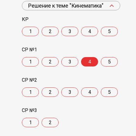
Решение к теме "Кинематика"
КР
1
2
3
4
5
СР №1
1
2
3
4
5
СР №2
1
2
3
4
5
СР №3
1
2