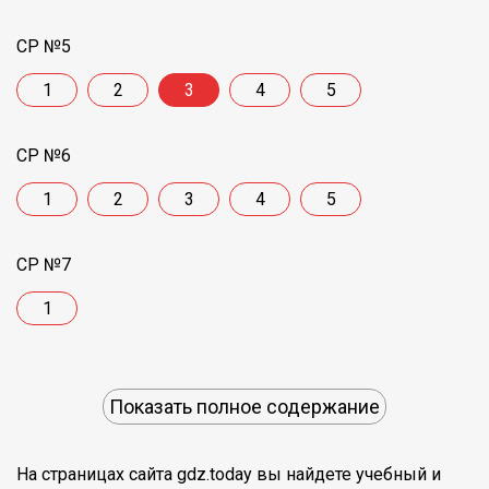
СР №5
1
2
3
4
5
СР №6
1
2
3
4
5
СР №7
1
Показать полное содержание
На страницах сайта gdz.today вы найдете учебный и