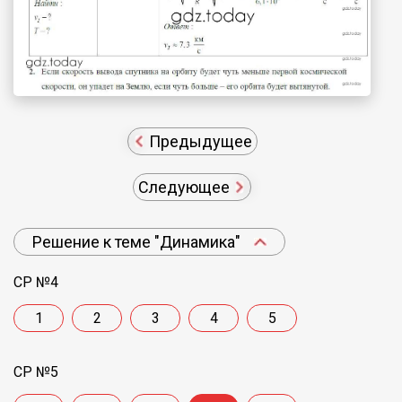
Предыдущее
Следующее
Решение к теме "Динамика"
СР №4
1
2
3
4
5
СР №5