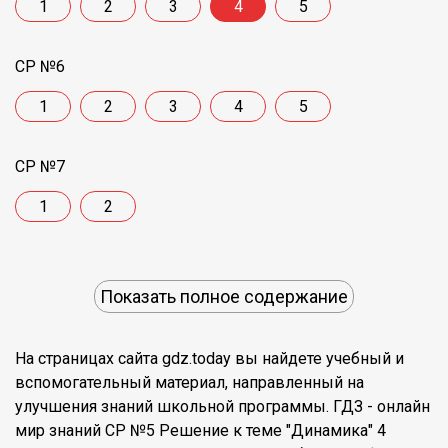
1
2
3
4
5
СР №6
1
2
3
4
5
СР №7
1
2
Показать полное содержание
На страницах сайта gdz.today вы найдете учебный и
вспомогательный материал, направленный на
улучшения знаний школьной программы. ГДЗ - онлайн
мир знаний СР №5 Решение к теме "Динамика" 4