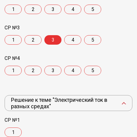
1
2
3
4
5
СР №3
1
2
3
4
5
СР №4
1
2
3
4
5
Решение к теме "Электрический ток в
разных средах"
СР №1
1