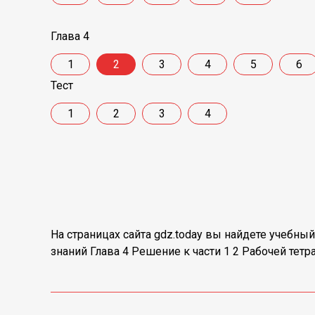
Глава 4
1
2
3
4
5
6
Тест
1
2
3
4
На страницах сайта gdz.today вы найдете учебн
знаний Глава 4 Решение к части 1 2 Рабочей тет