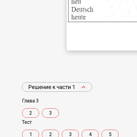
Решение к части 1
Глава 3
2
3
Тест
1
2
3
4
5