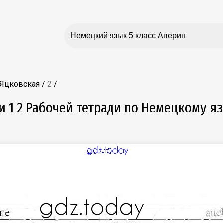
 Яцковская
/
2
/
ти 1 2 Рабочей тетради по Немецкому я