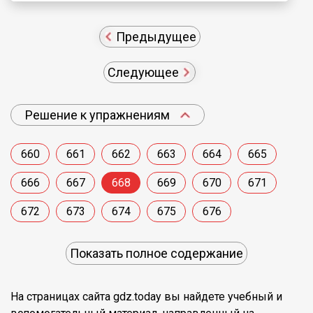
Предыдущее
Следующее
Решение к упражнениям
660
661
662
663
664
665
666
667
668
669
670
671
672
673
674
675
676
Показать полное содержание
На страницах сайта gdz.today вы найдете учебный и