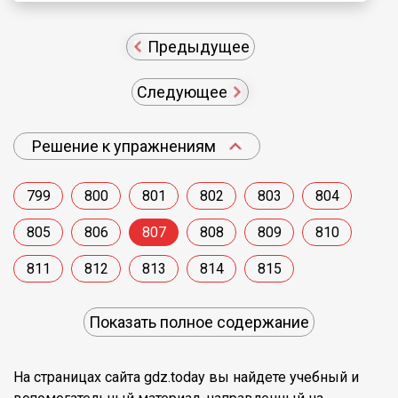
Предыдущее
Следующее
Решение к упражнениям
799
800
801
802
803
804
805
806
807
808
809
810
811
812
813
814
815
Показать полное содержание
На страницах сайта gdz.today вы найдете учебный и