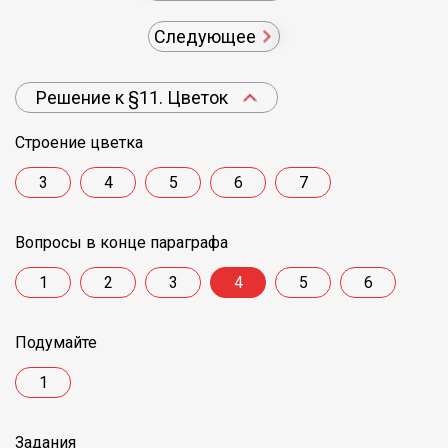
Следующее
Решение к §11. Цветок
Строение цветка
3
4
5
6
7
Вопросы в конце параграфа
1
2
3
4
5
6
Подумайте
1
Задания