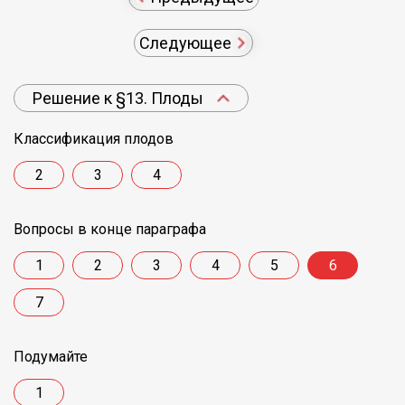
Следующее
Решение к §13. Плоды
Классификация плодов
2
3
4
Вопросы в конце параграфа
1
2
3
4
5
6
7
Подумайте
1