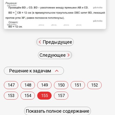
Предыдущее
Следующее
Решение к задачам
147
148
149
150
151
152
153
154
155
157
Показать полное содержание