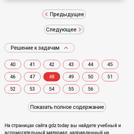
Предыдущее
Следующее
Решение к задачам
40
41
42
43
44
45
46
47
48
49
50
51
52
53
54
55
56
Показать полное содержание
На страницах сайта gdz.today вы найдете учебный и
вспомогательный материал, направленный на