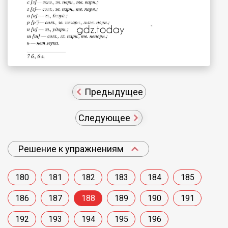
Предыдущее
Следующее
Решение к упражнениям
180
181
182
183
184
185
186
187
188
189
190
191
192
193
194
195
196