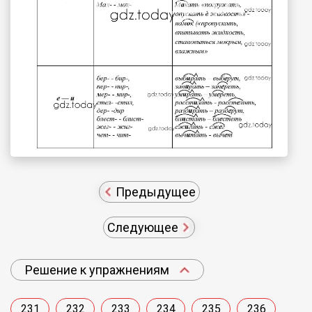
Предыдущее
Следующее
Решение к упражнениям
231
232
233
234
235
236