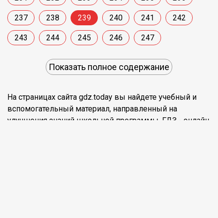
237
238
239
240
241
242
243
244
245
246
247
Показать полное содержание
На страницах сайта gdz.today вы найдете учебный и
вспомогательный материал, направленный на
улучшения знаний школьной программы. ГДЗ - онлайн
мир знаний Решение к упражнениям 239 Учебнику по
Русскому языку для 9 класса Тростенцова,
Ладыженская Просвещение 2014
©2026 gdz.today
Обратная связь