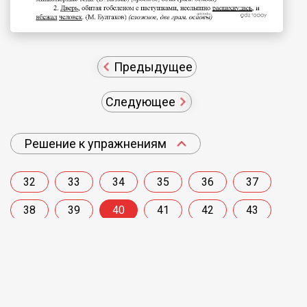
Предыдущее
Следующее
Решение к упражнениям
32
33
34
35
36
37
38
39
40
41
42
43
44
45
46
47
48
Показать полное содержание