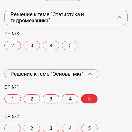
Решение к теме "Статистика и
гидромеханика"
СР №3
2
3
4
5
Решение к теме "Основы мкт"
СР №1
1
2
3
4
5
СР №2
1
2
3
4
5