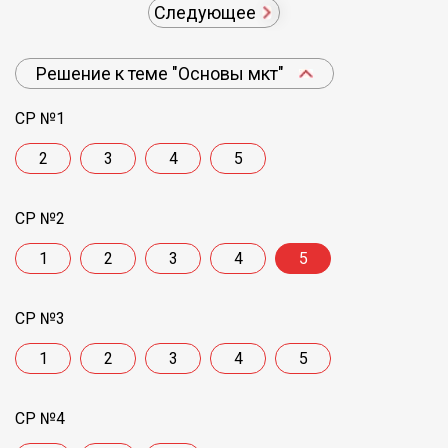
Следующее
Решение к теме "Основы мкт"
СР №1
2
3
4
5
СР №2
1
2
3
4
5
СР №3
1
2
3
4
5
СР №4