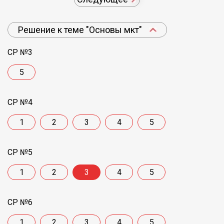
Решение к теме "Основы мкт"
СР №3
5
СР №4
1
2
3
4
5
СР №5
1
2
3
4
5
СР №6
1
2
3
4
5