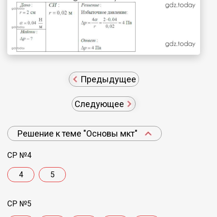
Предыдущее
Следующее
Решение к теме "Основы мкт"
СР №4
4
5
СР №5