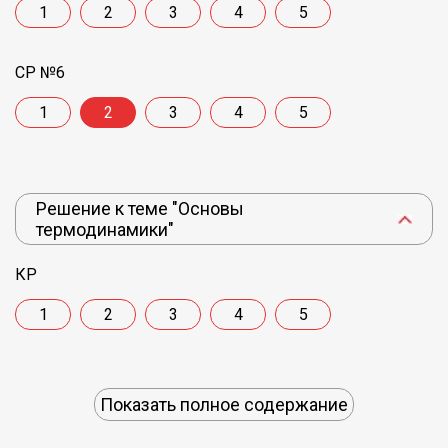
1
2
3
4
5
СР №6
1
2
3
4
5
Решение к теме "Основы
термодинамики"
КР
1
2
3
4
5
Показать полное содержание