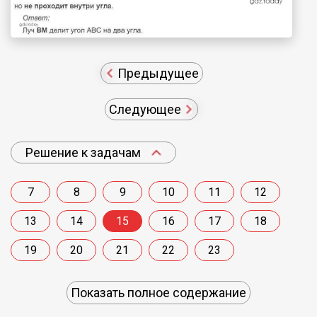
Предыдущее
Следующее
Решение к задачам
7
8
9
10
11
12
13
14
15
16
17
18
19
20
21
22
23
Показать полное содержание