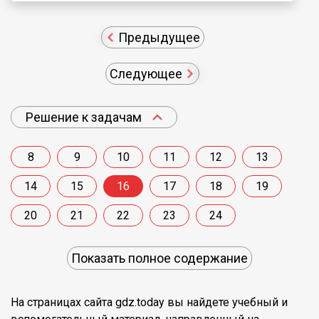
Предыдущее
Следующее
Решение к задачам
8
9
10
11
12
13
14
15
16
17
18
19
20
21
22
23
24
Показать полное содержание
На страницах сайта gdz.today вы найдете учебный и